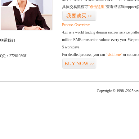
具体交易流程可
“点击这里”
查看或咨询support@
我要购买
>>
Process Overview:
4.cn is a world leading domain escrow service plat
million RMB transaction volume every year. We promi
联系我们
5 workdays.
For detailed process, you can
“visit here”
or contact
QQ：2726103981
BUY NOW
>>
Copyright © 1998 -2025 ww