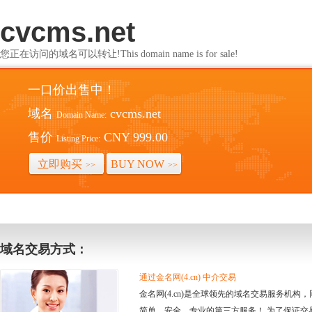
cvcms.net
您正在访问的域名可以转让!This domain name is for sale!
一口价出售中！
域名
cvcms.net
Domain Name:
售价
CNY 999.00
Listing Price:
立即购买
BUY NOW
>>
>>
域名交易方式：
通过金名网(4.cn) 中介交易
金名网(4.cn)是全球领先的域名交易服务机
简单、安全、专业的第三方服务！ 为了保证交